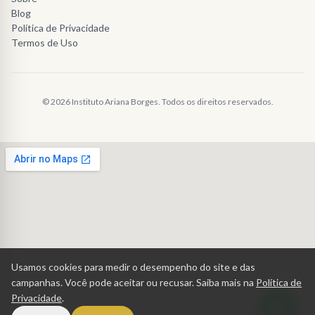
Blog
Política de Privacidade
Termos de Uso
Instituto Ariana Borges
Normalmente responde em minutos
© 2026 Instituto Ariana Borges. Todos os direitos reservados.
Usamos cookies para medir o desempenho do site e das
política de privacidade
campanhas. Você pode aceitar ou recusar. Saiba mais na
Política de
Privacidade
.